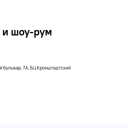
 и шоу-рум
й бульвар, 7А, БЦ Кронштадтский