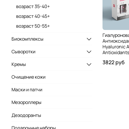
возраст 35-40+
возраст 40-45+
возраст 50-55+
Гиалуронова
Биокомплексы
Антиоксидан
Hyaluronic A
Сыворотки
Antioxidants
3822 руб
Кремы
Очищение кожи
Маски и патчи
Мезороллеры
Дезодоранты
Подарочные наборы