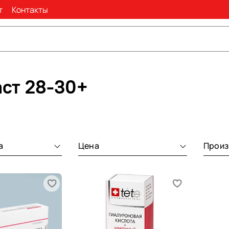
т
Контакты
аст 28-30+
а
Цена
Произ