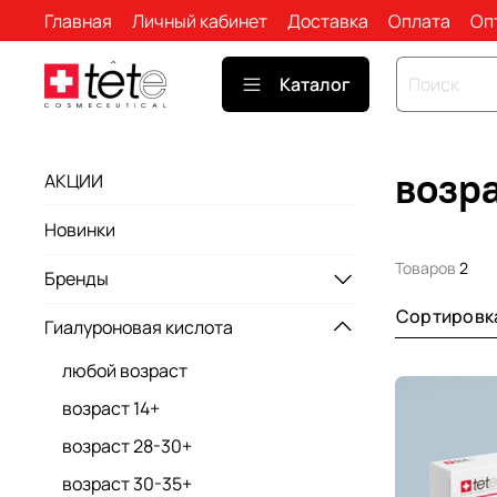
Главная
Личный кабинет
Доставка
Оплата
Оп
Каталог
возр
АКЦИИ
Новинки
Товаров
2
Бренды
Сортировк
Гиалуроновая кислота
любой возраст
возраст 14+
возраст 28-30+
возраст 30-35+