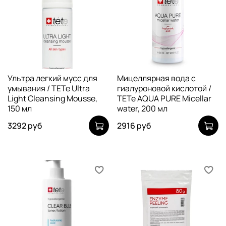
Ультра легкий мусс для
Мицеллярная вода с
умывания / TETe Ultra
гиалуроновой кислотой /
Light Cleansing Mousse,
TETe AQUA PURE Micellar
150 мл
water, 200 мл
3292 руб
2916 руб