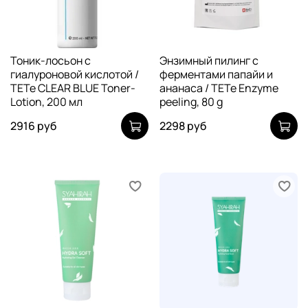
Тоник-лосьон с
Энзимный пилинг с
гиалуроновой кислотой /
ферментами папайи и
TETe CLEAR BLUE Toner-
ананаса / TETe Enzyme
Lotion, 200 мл
peeling, 80 g
2916 руб
2298 руб