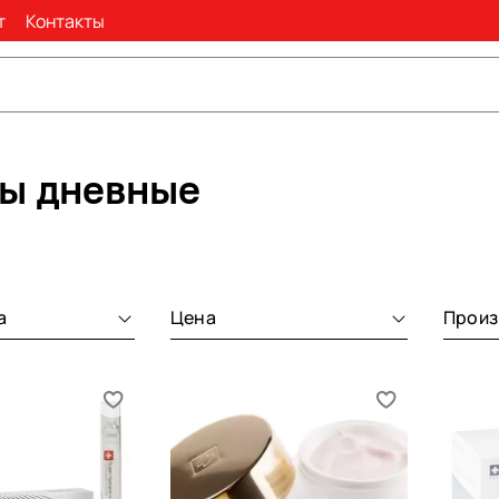
т
Контакты
ы дневные
а
Цена
Произ