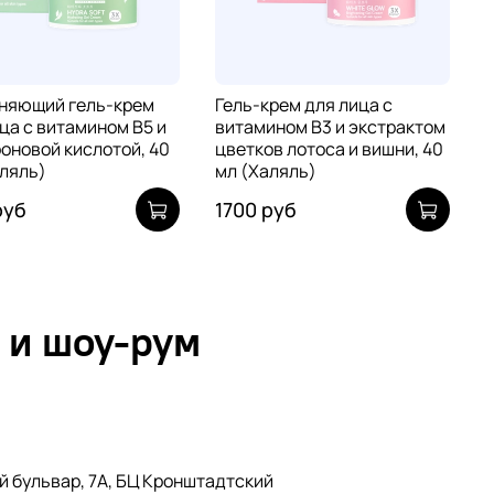
няющий гель-крем
Гель-крем для лица с
ца с витамином В5 и
витамином В3 и экстрактом
оновой кислотой, 40
цветков лотоса и вишни, 40
аляль)
мл (Халяль)
руб
1700 руб
 и шоу-рум
й бульвар, 7А, БЦ Кронштадтский