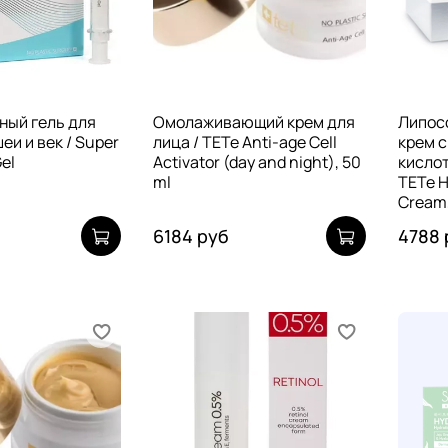
ный гель для
Омолаживающий крем для
Липос
еи и век / Super
лица / TETe Anti-age Cell
крем с
el
Activator (day and night), 50
кислот
ml
TETe H
Cream,
6184 руб
4788 