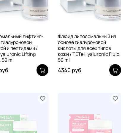
омальный лифтинг-
Флюид липосомальный на
 гиалуроновой
основе гиалуроновой
ой и пептидами /
кислоты для всех типов
yaluronic Lifting
кожи / TETe Hyaluronic Fluid,
 50 ml
50 ml
руб
4340 руб