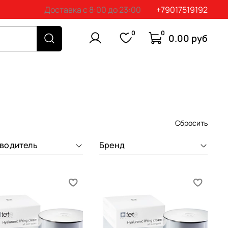
Доставка с 8:00 до 23:00
+79017519192
0
0
0.00 руб
Сбросить
водитель
Бренд