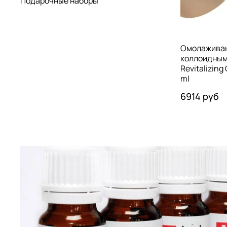
Подарочные наборы
Омолаживаю
коллоидным 
Revitalizing
ml
6914 руб