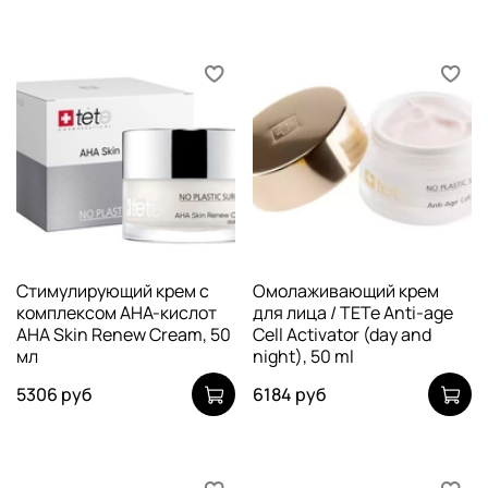
Стимулирующий крем с
Омолаживающий крем
комплексом AHA-кислот
для лица / TETe Anti-age
AHA Skin Renew Cream, 50
Cell Activator (day and
мл
night), 50 ml
5306 руб
6184 руб