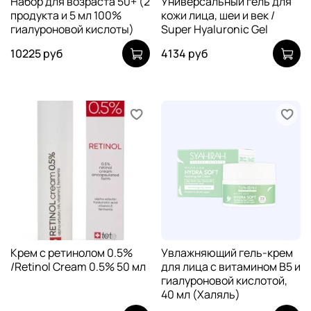
Набор для возраста 50+ (2
Универсальный гель для
продукта и 5 мл 100%
кожи лица, шеи и век /
гиалуроновой кислоты)
Super Hyaluronic Gel
10225 руб
4134 руб
Крем с ретинолом 0.5%
Увлажняющий гель-крем
/Retinol Cream 0.5% 50 мл
для лица с витамином В5 и
гиалуроновой кислотой,
40 мл (Халяль)