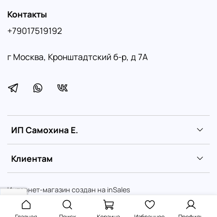
Контакты
+79017519192
г Москва, Кронштадтский б-р, д 7А
ИП Самохина Е.
Клиентам
Интернет-магазин создан на inSales
Или выберите и установите один из плагинов
Главная
Поиск
Корзина
Избранное
Профиль