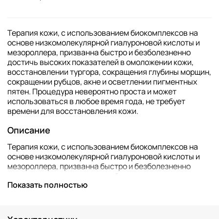
Терапия кожи, с использованием биокомплексов на
основе низкомолекулярной гиалуроновой кислоты и
мезороллера, призванна быстро и безболезненно
достичь высоких показателей в омоложении кожи,
восстановлении тургора, сокращения глубины морщин,
сокращении рубцов, акне и осветлении пигментных
пятен. Процедура невероятно проста и может
использоваться в любое время года, не требует
времени для восстановления кожи.
Описание
Терапия кожи, с использованием биокомплексов на
основе низкомолекулярной гиалуроновой кислоты и
мезороллера, призванна быстро и безболезненно
достичь высоких показателей в омоложении кожи,
Показать полностью
восстановлении тургора, сокращения глубины морщин,
сокращении рубцов, акне и осветлении пигментных
пятен. Процедура невероятно проста и может
использоваться в любое время года, не требует