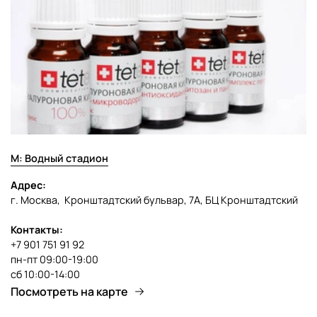
Перерыв между курсами – 3 месяца.
AQUA, PLANT STEM CELL, COCO-GLUCOSIDE,
GLAUCINE, CAFFEINE, COENZYME A, CARNITINE,
EUGLENA GRACILIS EXTRACT, GLAUCIUM
Состав
FLAVUM LEAF EXTRACT, SODIUM POLYSTYRENE
SULFONATE, SORGHUM BICOLOR STARK JUICE,
METHYLISOTHIAZOLINONE, IODOPROPYLYN
BUTYCARBAMATE
М: Водный стадион
Адрес:
г. Москва, Кронштадтский бульвар, 7А, БЦ Кронштадтский
Контакты:
+7 901 751 91 92
пн-пт 09:00-19:00
сб 10:00-14:00
Посмотреть на карте