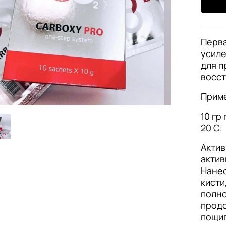
Перва
усиле
для 
восст
Прим
10 гр
20 С.
Актив
актив
Нанес
кисти
полно
продо
пощи