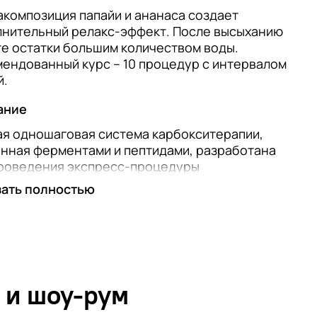
композиция папайи и ананаса создает
нительный релакс-эффект. После высыханию
е остатки большим количеством воды.
ендованный курс – 10 процедур с интервалом
й.
ание
я одношаговая система карбокситерапии,
нная ферментами и пептидами, разработана
проведения экспресс-процедуры
ановления, подтяжки и осветления кожи.
зать полностью
ВНЫЕ КОМПОНЕНТЫ:
тид-3 насыщает кожу кислородом и глюкозой,
ает микроциркуляцию, активизирует
ерацию клеток, выравнивает цвет лица,
ает текстуру кожи, ингибирует коллагеназу,
 и шоу-рум
ляет процессы старения. Ферменты в составе