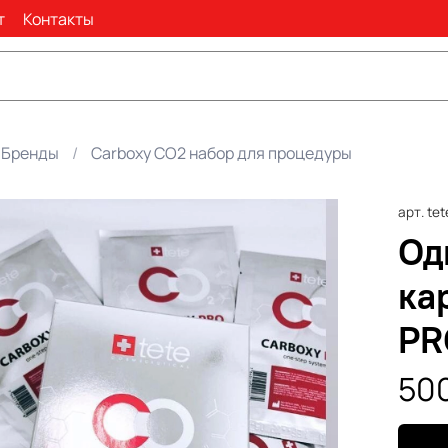
т
Контакты
Бренды
Carboxy CO2 набор для процедуры
арт.
tet
Од
ка
PR
500