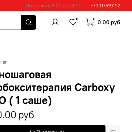
Доставка с 8:00 до 23:00
+79017519192
0
0
0.00 руб
e091
ношаговая
рбокситерапия Carboxy
O ( 1 саше)
.00 руб