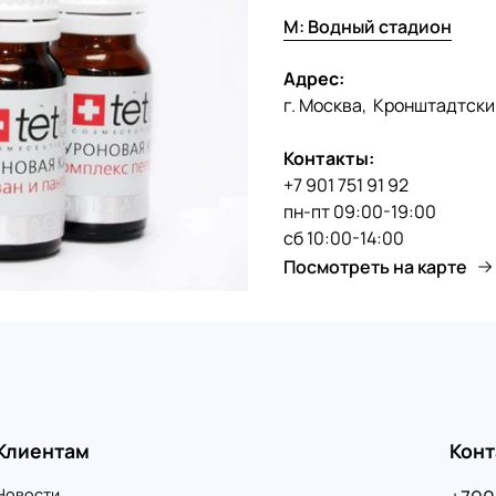
много
М: Водный стадион
вещес
дескв
Адрес:
Ферме
г. Москва, Кронштадтски
обмен
кожу,
Контакты:
отбел
+7 901 751 91 92
прот
пн-пт 09:00-19:00
дейст
сб 10:00-14:00
(гидр
Посмотреть на карте
реакц
обиль
эффек
эффек
ПРОТ
10 гр
Клиентам
Конт
20 С.
актив
Новости