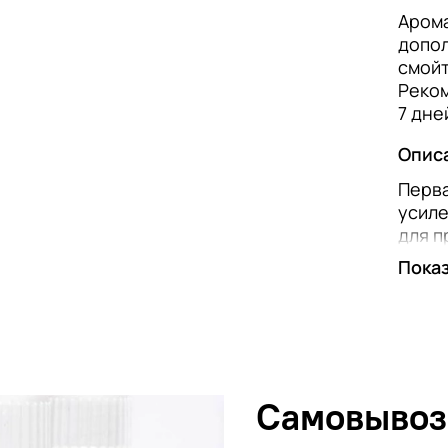
Арома
допол
смойт
Реком
7 дне
Опис
Перва
усиле
для 
восст
Пока
АКТИ
Дипеп
улучш
реген
улучш
Самовывоз
замед