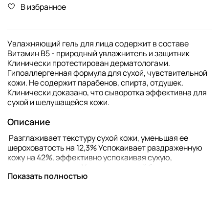
В избранное
Увлажняющий гель для лица содержит в составе
Витамин В5 - природный увлажнитель и защитник
Клинически протестирован дерматологами.
Гипоаллергенная формула для сухой, чувствительной
кожи. Не содержит парабенов, спирта, отдушек.
Клинически доказано, что сыворотка эффективна для
сухой и шелушащейся кожи.
Описание
Разглаживает текстуру сухой кожи, уменьшая ее
шероховатость на 12,3% Успокаивает раздраженную
кожу на 42%, эффективно успокаивая сухую,
шелушащуюся кожу Улучшает кожный барьер,
Показать полностью
восстанавливая поврежденную кожу на 56%
Укрепляет кожный барьер от внешних воздействий и
помогает более эффективно удерживать влагу.
Инструкция по применению:
Используйте