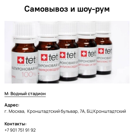
пештемаль подходит для любого типа интерьера и
Самовывоз и шоу-рум
может использоваться как в качестве полотенца, так и
как декоративный элемент.
М: Водный стадион
Адрес:
г. Москва, Кронштадтский бульвар, 7А, БЦ Кронштадтский
Контакты:
+7 901 751 91 92