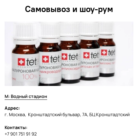
пештемаль подходит для любого типа интерьера и
Самовывоз и шоу-рум
может использоваться как в качестве полотенца, так и
как декоративный элемент.
М: Водный стадион
Адрес:
г. Москва, Кронштадтский бульвар, 7А, БЦ Кронштадтский
Контакты:
+7 901 751 91 92