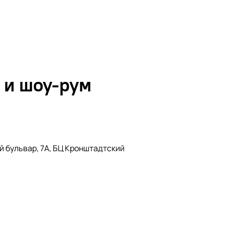
 и шоу-рум
й бульвар, 7А, БЦ Кронштадтский